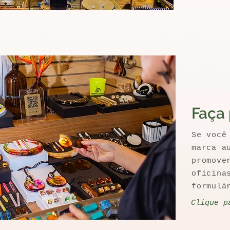
Faça 
Se você
marca a
promove
oficina
formulá
Clique p