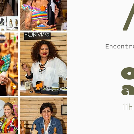
Encontr
0
a
11h