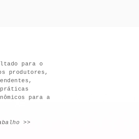
ltado para o
os produtores,
pendentes,
 práticas
onômicos para a
abalho >>