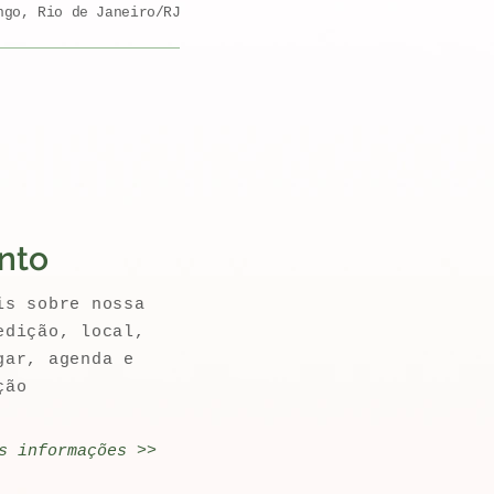
go, Rio de Janeiro/RJ
nto
is sobre nossa
edição, local,
gar, agenda e
ção
s informações >>