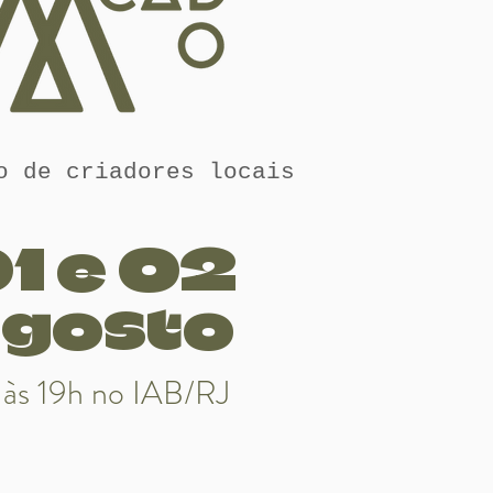
o de criadores locais
1 e 02
gosto
 às 19h no IAB/RJ