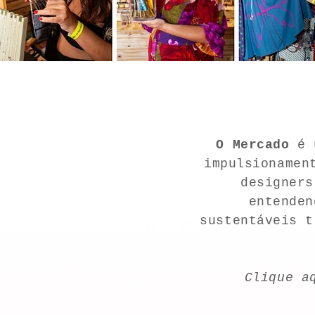
O Mercado
é u
impulsionamen
designers
entenden
sustentáveis t
Clique a