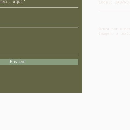
Local: IAB/RJ
©2024 por O Me
Imagens e text
Enviar