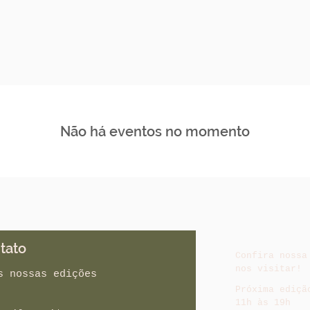
Não há eventos no momento
tato
Confira nossa
nos visitar!
s nossas edições
Próxima ediçã
11h às 19h